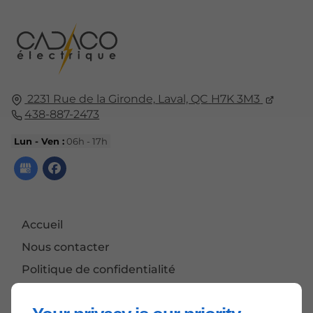
2231 Rue de la Gironde,
Laval, QC
H7K 3M3
438-887-2473
Lun - Ven :
06h - 17h
Accueil
Nous contacter
Politique de confidentialité
Plan du site