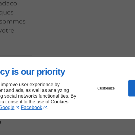
Cadaco
iques
us sommes
votre
cy is our priority
 improve user experience by
Customize
nt and ads, as well as analyzing
ng social networks functionalities. By
you consent to the use of Cookies
Google
Facebook
.
r