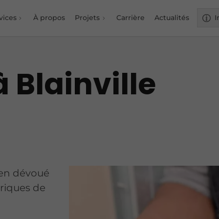
vices
À propos
Projets
Carrière
Actualités
I
à Blainville
cien dévoué
ctriques de