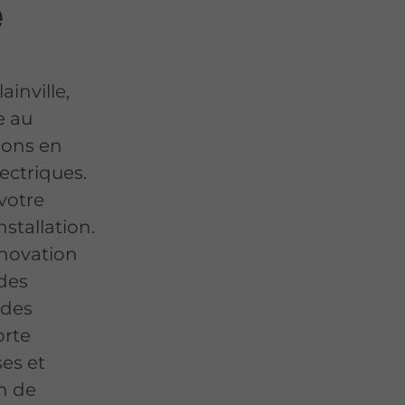
e
ainville,
e au
nons en
ectriques.
votre
stallation.
énovation
des
 des
orte
ses et
on de