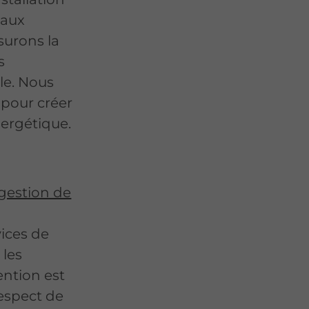
eaux
surons la
s
le. Nous
 pour créer
ergétique.
 gestion de
vices de
 les
ntion est
respect de