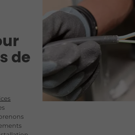
our
s de
ices
es
mprenons
nements
stallation