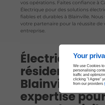
vos opérations. Faites confiance à 
Électrique pour des solutions électr
fiables et durables à Blainville. No
votre partenaire pour la réussite de 
entreprise.
Électricien
Your priva
résidentiel à
We use Cookies to
personalising conte
traffic and optimizi
Blainville :
clicking "I Agree" 
from our providers
expertise pou