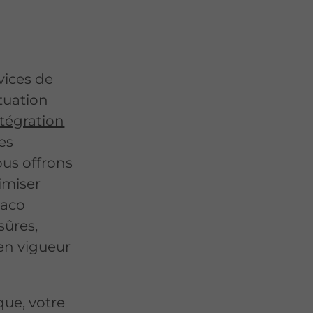
ices de
tuation
ntégration
es
ous offrons
imiser
daco
sûres,
en vigueur
que, votre